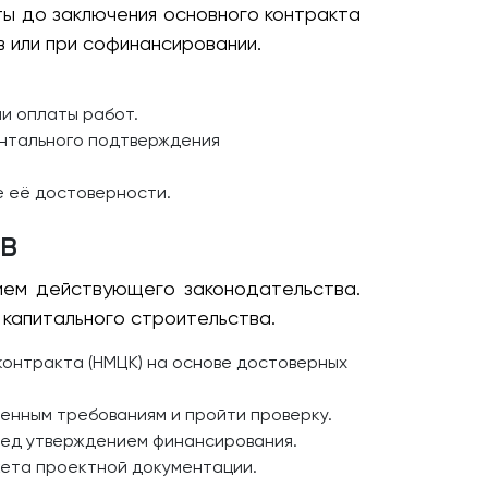
ы до заключения основного контракта
в или при софинансировании.
и оплаты работ.
нтального подтверждения
е её достоверности.
в
ием действующего законодательства.
капитального строительства.
онтракта (НМЦК) на основе достоверных
енным требованиям и пройти проверку.
ед утверждением финансирования.
кета проектной документации.