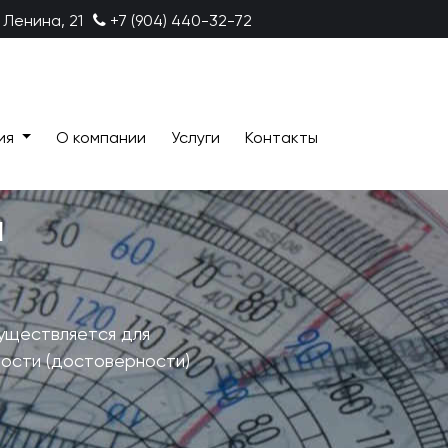
 Ленина, 21
+7 (904) 440-32-72
ия
О компании
Услуги
Контакты
й
уществляется для
ности (достоверности)