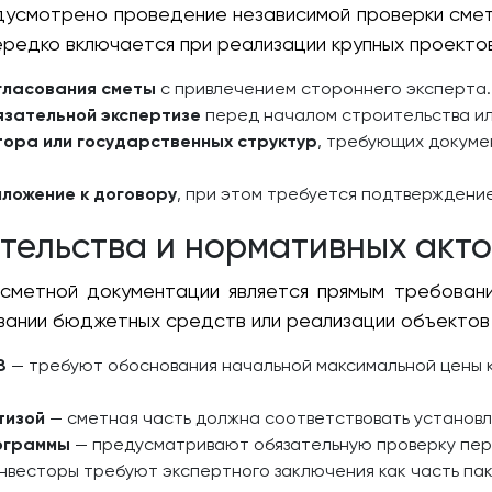
дусмотрено проведение независимой проверки смет
ередко включается при реализации крупных проекто
гласования сметы
с привлечением стороннего эксперта.
язательной экспертизе
перед началом строительства ил
тора или государственных структур
, требующих докуме
иложение к договору
, при этом требуется подтверждени
тельства и нормативных акто
 сметной документации является прямым требован
вании бюджетных средств или реализации объектов 
З
— требуют обоснования начальной максимальной цены к
тизой
— сметная часть должна соответствовать установл
ограммы
— предусматривают обязательную проверку пер
инвесторы требуют экспертного заключения как часть па