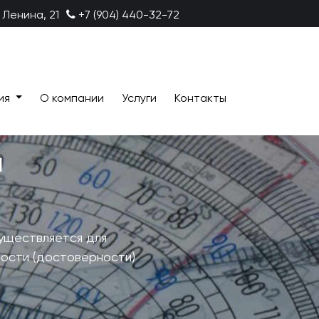
 Ленина, 21
+7 (904) 440-32-72
ия
О компании
Услуги
Контакты
й
уществляется для
ности (достоверности)