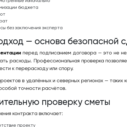
смотренные изначально
имизации бюджета
бот
трат
сы без заключения эксперта
дход — основа безопасной с
ментации
перед подписанием договора — это не нед
вать расходы. Профессиональная проверка позволяет
ести к перерасходу или спору.
оектов в удалённых и северных регионах — таких ка
особой точности расчётов.
рительную проверку сметы
ения контракта включает:
етствие проекту