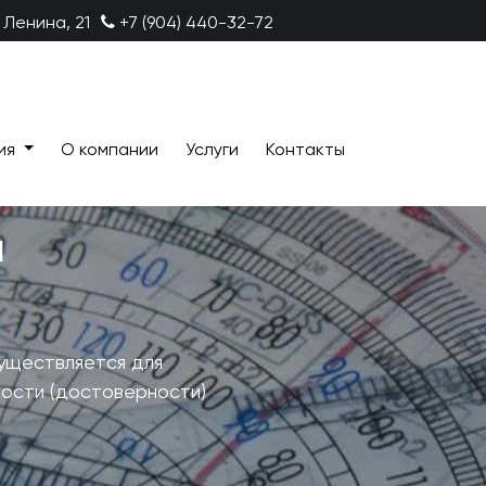
 Ленина, 21
+7 (904) 440-32-72
ия
О компании
Услуги
Контакты
й
уществляется для
ности (достоверности)